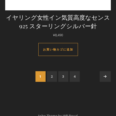
イヤリング女性イン気質高度なセンス
925 スターリングシルバー針
¥
8,490
お買い物カゴに追加
1
2
3
4
→
Ashe Theme by
WP Royal
.